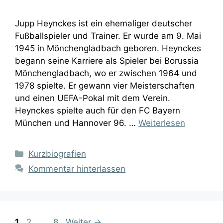
Jupp Heynckes ist ein ehemaliger deutscher
Fußballspieler und Trainer. Er wurde am 9. Mai
1945 in Mönchengladbach geboren. Heynckes
begann seine Karriere als Spieler bei Borussia
Mönchengladbach, wo er zwischen 1964 und
1978 spielte. Er gewann vier Meisterschaften
und einen UEFA-Pokal mit dem Verein.
Heynckes spielte auch für den FC Bayern
München und Hannover 96. …
Weiterlesen
Kategorien
Kurzbiografien
Kommentar hinterlassen
Seite
Seite
Seite
1
2
…
8
Weiter
→